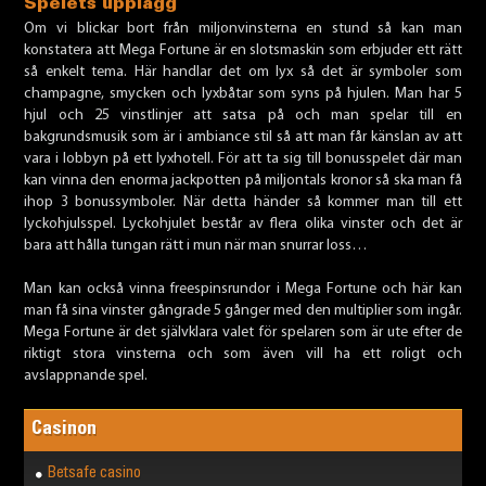
Spelets upplägg
Om vi blickar bort från miljonvinsterna en stund så kan man
konstatera att Mega Fortune är en slotsmaskin som erbjuder ett rätt
så enkelt tema. Här handlar det om lyx så det är symboler som
champagne, smycken och lyxbåtar som syns på hjulen. Man har 5
hjul och 25 vinstlinjer att satsa på och man spelar till en
bakgrundsmusik som är i ambiance stil så att man får känslan av att
vara i lobbyn på ett lyxhotell. För att ta sig till bonusspelet där man
kan vinna den enorma jackpotten på miljontals kronor så ska man få
ihop 3 bonussymboler. När detta händer så kommer man till ett
lyckohjulsspel. Lyckohjulet består av flera olika vinster och det är
bara att hålla tungan rätt i mun när man snurrar loss…
Man kan också vinna freespinsrundor i Mega Fortune och här kan
man få sina vinster gångrade 5 gånger med den multiplier som ingår.
Mega Fortune är det självklara valet för spelaren som är ute efter de
riktigt stora vinsterna och som även vill ha ett roligt och
avslappnande spel.
Casinon
Betsafe casino