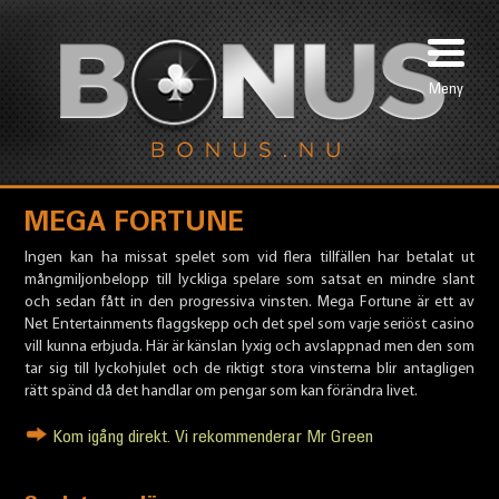
Meny
MEGA FORTUNE
Ingen kan ha missat spelet som vid flera tillfällen har betalat ut
mångmiljonbelopp till lyckliga spelare som satsat en mindre slant
och sedan fått in den progressiva vinsten. Mega Fortune är ett av
Net Entertainments flaggskepp och det spel som varje seriöst casino
vill kunna erbjuda. Här är känslan lyxig och avslappnad men den som
tar sig till lyckohjulet och de riktigt stora vinsterna blir antagligen
rätt spänd då det handlar om pengar som kan förändra livet.
Kom igång direkt. Vi rekommenderar Mr Green