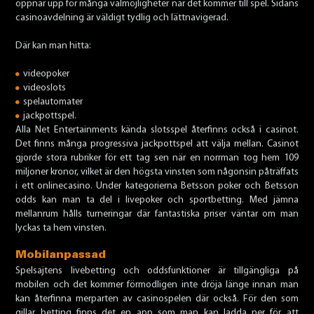
öppnar upp för många valmöjligheter när det kommer till spel. Sidans
casinoavdelning är väldigt tydlig och lättnavigerad.
Där kan man hitta:
videopoker
videoslots
spelautomater
jackpottspel.
Alla Net Entertainments kända slotsspel återfinns också i casinot.
Det finns många progressiva jackpottspel att välja mellan. Casinot
gjorde stora rubriker för ett tag sen när en norrman tog hem 109
miljoner kronor, vilket är den högsta vinsten som någonsin påträffats
i ett onlinecasino. Under kategorierna Betsson poker och Betsson
odds kan man ta del i livepoker och sportbetting. Med jämna
mellanrum hålls turneringar där fantastiska priser väntar om man
lyckas ta hem vinsten.
Mobilanpassad
Spelsajtens livebetting och oddsfunktioner är tillgängliga på
mobilen och det kommer förmodligen inte dröja länge innan man
kan återfinna merparten av casinospelen där också. För den som
gillar betting finns det en app som man kan ladda ner för att