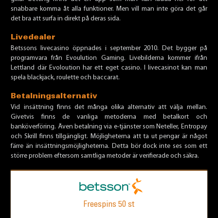
snabbare komma åt alla funktioner. Men vill man inte göra det går
det bra att surfa in direkt på deras sida.
Livedealer
Betssons livecasino öppnades i september 2010. Det bygger på
programvara från Evoulution Gaming. Livebilderna kommer ifrån
Lettland där Evoloution har ett eget casino. I livecasinot kan man
spela blackjack, roulette och baccarat.
Betalningsalternativ
Vid insättning finns det många olika alternativ att välja mellan.
Givetvis finns de vanliga metoderna med betalkort och
banköverföring. Även betalning via e-tjänster som Neteller, Entropay
och Skrill finns tillgängligt. Möjligheterna att ta ut pengar är något
färre än insättningsmöjligheterna. Detta bör dock inte ses som ett
större problem eftersom samtliga metoder är verifierade och säkra.
Freespins 50 st